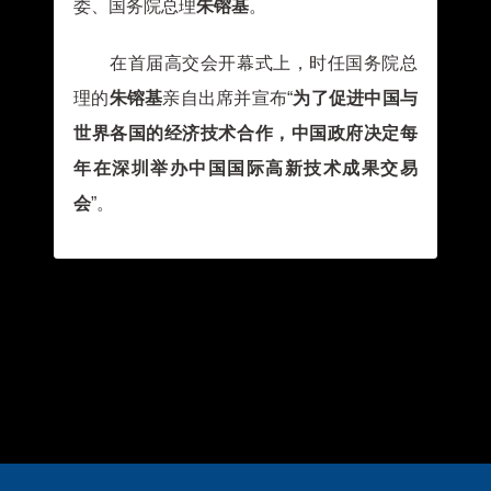
维达力实业（深圳）有限公司
委、国务院总理
朱镕基
。
深圳市晶峰晶体科技有限公司
矿冶集团
深圳市晶科鑫实业有限公司
在首届高交会开幕式上，时任国务院总
新疆华世丹药业股份有限公司
东莞燕鸥动力科技有限公司
理的
朱镕基
亲自出席并宣布“
为了促进中国与
新疆伊帕尔汗香料股份有限公司
深圳市研盛芯控电子技术有限公司
新疆金泰新材料技术股份有限公司
世界各国的经济技术合作，中国政府决定每
深圳市博通智能技术有限公司
新疆天业(集团)有限公司
年在深圳举办中国国际高新技术成果交易
大族激光科技产业集团股份有限公司
新疆天富能源股份有限公司
会
”。
深圳市世纪清源环保技术有限公司
新疆天鹅现代农业机械装备有限公司
力声通信股份有限公司
国家耐盐碱水稻技术创新中心（国家级科创平台）
深圳市贝铂智能科技有限公司
海南洋浦海上风电产业发展有限公司
东莞市润达散热风扇有限公司
国家技术转移海南中心
深圳欣界能源科技有限公司
隆平生物技术（海南）有限公司
东莞市言科新能源有限公司
金盘科技有限公司
深圳市承恩热视科技有限公司
西藏久吾新材料科技有限公司
创联三维科技(青岛)有限公司
西藏万润制氧科技有限公司
深圳市海能通信股份有限公司