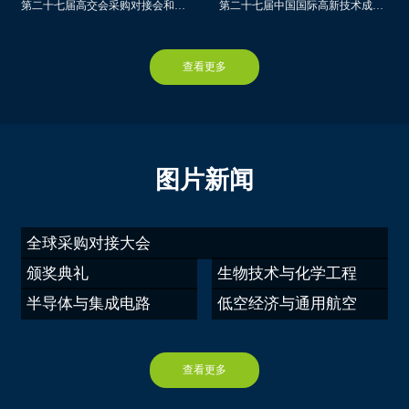
河南省科学院先进陶瓷研究所
第二十七届高交会采购对接会和参观团
第二十七届中国国际高新技术成果交易会奖项评选
群安科学仪器（浙江）有限公司
郑州英诺贝森能源科技有限公司
长沙英泰仪器有限公司
华兰生物疫苗股份有限公司
查看更多
杭州米欧仪器有限公司
河南中科清能科技有限公司
浙江鲁墨科学仪器有限公司
河南省科学院激光制造研究所
苏州环美生物医疗科技有限公司
河南省科学院物理研究所
广州蕊特生物科技有限公司
河南省科学院生物研究所有限责任公司
图片新闻
杭州厚泽生物科技有限公司
郑州中科新兴产业技术研究院
深圳市奥美顿科技有限公司
深圳市唯酷光电有限公司
全球采购对接大会
浙江赛宁生物科技有限公司
中国农业科学院农业信息研究所
长春吉大正元信息技术股份有限公司
颁奖典礼
生物技术与化学工程
Unitary Enterprise «Pilot Production of the Institute of Bioorganic Chemistry National Academy of Sciences of Belarus»
北京宏思电子技术有限责任公司
半导体与集成电路
低空经济与通用航空
The Scientific and Engineering Republican Unitary Enterprise «Intersectoral Scientific and Practical Centre for Identification Systems and E-Business Operations»
深圳天威诚信科技有限公司
State Scientific Institution «The Institute of Biophysics and Cell Engineering of the National Academy of Sciences of Belarus»
上海六联智能科技有限公司
三亚中国农业科学院国家南繁研究院
查看更多
深圳市万国电器有限公司
中国热带农业科学院热带生物技术研究所
深圳市计量质量检测研究院