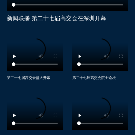
大连语智星科技有限公司
广州市仪器行业协会
福建海贝乐新材料科技有限公司
亿达信息技术有限公司
深圳信息职业技术学院
深蓝药机(福建)生物科技有限公司
新闻联播-第二十七届高交会在深圳开幕
大连海事大学
上海景泓展览有限公司
武汉安科睿特科技有限公司
大连蓝雪智能科技有限公司
爱奇会展集团有限公司深圳分公司
武汉吉星医疗科技有限公司
大连理工大学人工智能大连研究院
深圳市智慧杆产业促进会
广东维云信息科技有限公司
大连东锐软件有限公司
深圳市金子展览有限公司
MEET (CHINA) LTD
江西翱翔星云科技有限公司
中招国际会展（北京）有限公司
观薇智能科技（北京）有限公司
江西铜业技术研究院有限公司
上海前泓展览服务有限公司
中山优你家科技有限公司
南昌大学
辽宁工程技术大学
第二十七届高交会盛大开幕
第二十七届高交会院士论坛
山东越海通信科技股份有限公司
金川镍钴研究设计院有限责任公司
深圳正青会展有限公司
景德镇翼腾科技有限公司
甘肃泛植制药有限公司
深圳市星宇展览策划有限公司
湖北元臻微电科技有限责任公司
甘肃谷立康科技开发有限公司
上海交通大学
合肥佳富特机器人科技有限责任公司
读者出版集团有限公司
深圳市供应链金融协会
深圳壬阳金属新能源科技有限公司
福州融耀智造科技有限公司
农业农村部规划设计研究院
深圳前海微众银行股份有限公司
中铁工程装备集团隧道设备制造有限公司
深圳市设施农业行业协会
稳健医疗用品股份有限公司