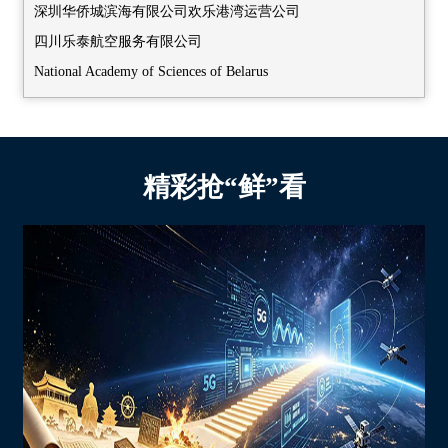
广西壮族自治区科学技术厅
科大硅谷服务平台(安徽)有限公司
深圳华侨城滨海有限公司欢乐港湾运营公司
皇岛市太极环纳米制品有限公司
深圳市中宏低碳建筑科技有限公司
西藏自治区生产力促进中心
香港贸易发展局-HKTDC
四川乐泰航空服务有限公司
山锐唯新能源科技有限公司
武汉大学
新疆维吾尔自治区科技项目服务中心
广东省科技合作研究促进中心
National Academy of Sciences of Belarus
芯联新（河北雄安）科技有限公司
郑州和合生物工程技术有限公司
福建省科技成果转化中心
珠海市对外经济合作企业协会
深圳市金子展览有限公司
武汉锂鑫自动化科技有限公司
中山优你家科技有限公司
中共深圳市委台湾工作办公室
中山市工业技术研究中心
中招国际会展(北京)有限公司
武汉依迅北斗时空技术股份有限公司
深圳杉海创新技术有限公司
成都市科学技术协会
盐田区科技创新局
深圳市星宇展览策划有限公司
武汉比天科技有限责任公司
深圳市地铁集团有限公司
精彩抢“鲜”看
巴中市科技局
深圳市南山区科技创新局
湖北长江万润半导体技术有限公司
深圳市人工智能与机器人研究院
粤港澳大湾区数字产业协会企业
深圳市坪山区科技创新局
三峡智控科技有限公司
深圳索理德新材料科技有限公司
科大硅谷服务平台(安徽)有限公司
深汕特别合作区科技创新和经济服务局
黑龙江中创华鑫新能源科技有限公司
香港中文大学（深圳）
香港贸易发展局-HKTDC
深圳市大鹏新区科技和工业信息化局
哈尔滨思哲睿智能医疗设备股份有限公司
中国科学院深圳先进技术研究院
重庆市渝中区科学技术局
深圳市龙华区科技创新局
哈尔滨航威智能装备有限公司
沈阳天仁合一科技有限公司
重庆市永川区科学技术局
深圳市福田区科技和工业信息化局
哈尔滨雷德光电技术有限公司
国家高性能医疗器械创新中心
重庆市荣昌区科学技术局
深圳市罗湖区科技和工业信息化局
黑龙江菏沣达能源科技有限公司
深圳皓影医疗科技有限公司
重庆高新技术产业开发区管理委员会科技创新局
深圳市宝安区科技创新局
贵州航盛锂能科技有限公司
华北制药河北华维健康产业有限公司
重庆经济技术开发区创新创业服务中心
深圳市前海深港现代服务业合作区管理局
贵州省曦禾资源循环利用有限公司
辽宁工程技术大学