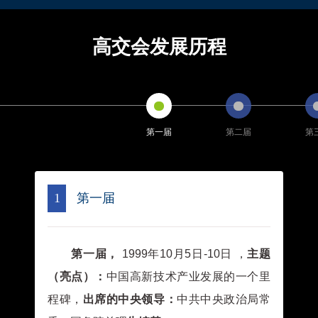
中国热带农业科学院湛江实验站
深圳市亿道数码技术有限公司
中国热带农业科学院香料饮料研究所
高交会发展历程
研祥高科技控股集团有限公司
中国水产科学研究院黄海水产研究所
深圳市意臣工业设计有限公司
中国水产科学研究院黑龙江水产研究所
深圳市查策网络信息技术有限公司
珠海泰芯半导体有限公司
长沙万为机器人有限公司
深圳市新良田科技股份有限公司
深圳市博通智能技术有限公司
深圳市天正达电子股份有限公司
第一届
第二届
第
深圳市诚易盛电子有限公司
深圳市研越科技有限公司
大族激光科技产业集团股份有限公司
深圳市亿道数码技术有限公司
深圳市柯耐特科技有限公司
深圳市同睿数码科技有限公司
1
第一届
中兴通讯股份有限公司
阿森西噢信息技术（上海）有限公司（ONLYOFFICE）
中电科思仪科技股份有限公司
深圳市超美化工科技有限公司
第一届，
1999年10月5日-10日 ，
主题
四川长虹新能源科技股份有限公司
福建福昕软件开发股份有限公司
深圳市海能通信股份有限公司
（亮点）：
中国高新技术产业发展的一个里
研祥高科技控股集团有限公司
长春绿动氢能科技有限公司
程碑，
出席的中央领导：
中共中央政治局常
深圳国伟科技有限公司