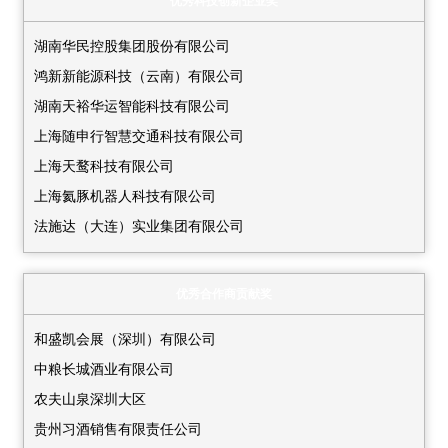
黑龙江省商务厅
优秀科技创新企业奖
新疆生产建设兵团科学技术局
江西掌护医疗科技有限公司
河北省商务厅
河南省商务厅
湖南华民控股集团股份有限公司
兰州大学科技园有限责任公司
大连市商务局
西安市科学技术局
鸿新新能源科技（云南）有限公司
南开大学
吉林省商务厅
厦门市科学技术局
湖南天裕华运智能科技有限公司
清华大学深圳国际研究生院
贵州省科技创新中心有限责任公司
广西壮族自治区科学技术厅
上海随申行智慧交通科技有限公司
厦门大学
江西省科学技术厅
西藏自治区科学技术厅
上海天鹜科技有限公司
山东东都汽车部件股份有限公司
天津市科学技术局
重庆市科学技术局
上海氦豚机器人科技有限公司
山东越海通信科技股份有限公司
山东省商务厅
新疆维吾尔自治区科学技术厅
法施达（大连）实业集团有限公司
上海大学
内蒙古自治区科学技术厅
福建省科学技术厅
中煤科工（辽宁）具身智能科技有限公司
上海交通大学
海南省商务厅
上海市商务局
航天新长征大道科技有限公司
深圳北理莫斯科大学
优秀合作商贡献奖
新疆生产建设兵团科学技术局
黑龙江省商务厅
辽宁中蓝电子科技有限公司
深圳计算科学研究院
湖北省科学技术厅
中共深圳市委台湾工作办公室
和盛凯会展（深圳）有限公司
东软医疗系统股份有限公司
深圳理工大学
河南省商务厅
成都市科学技术协会
中粮长城酒业有限公司
奇瑞新能源汽车股份有限公司石家庄分公司
深圳清华大学研究院
西安市科学技术局
巴中市科技局
农夫山泉深圳大区
石家庄星悦医疗设备有限公司
深圳桑达银络科技有限公司
厦门市科学技术局
粤港澳大湾区数字产业协会企业
贵州习酒销售有限责任公司
河北建投中航塞罕绿能科技开发有限公司
深圳市成者云科技有限公司