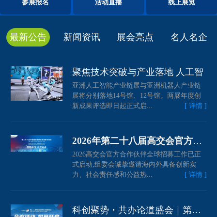
参展报名
活动直播
线上展览
最新公告
新闻资讯
展会亮点
名人名企
聚焦技术突破与产业落地 人工智
亚洲人工智能产业链展与亚洲机器人产业链
展将分别落地14号馆、12号馆。两展年度创
新成果评选即日起正式启...
[ 详情 ]
2026年第二十八届高交会官方合作
2026高交会官方合作伙伴全球招募工作已正
式启动,组委会诚挚邀请海内外具备创新实
力、社会责任感和公益热...
[ 详情 ]
科创聚势・共办论道盛会｜第二十