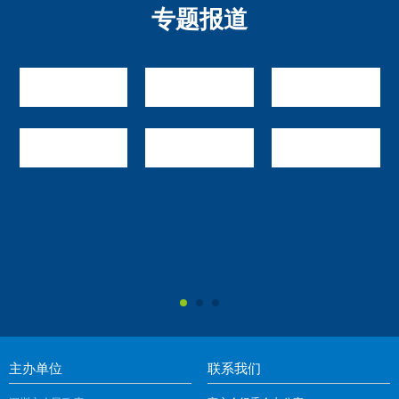
西藏凌光能源科技有限公司
矿冶集团
专题报道
网智天元科技集团股份有限公司
湖北元臻微电科技有限责任公司
西藏高原安生物科技开发有限公司
中电金信数字科技集团股份有限公司
安图生物
麒麟软件有限公司
河南仕佳光子科技股份有限公司
迈普通信
OJSC «MINSK RESEARCH INSTITUTE OF RADIOMATERIALS»
奇安信科技集团股份有限公司
State Scientific Institution «INSTITUTE OF PHYSICS NAMED AFTER B.I. STEPANOV»
武汉达梦数据库股份有限公司
牡丹江一诺科技有限公司
中国电子数据产业集团
浪潮智慧科技有限公司
中煤科工机器人科技有限公司
中发国信(上海)农业科技发展有限公司
主办单位
联系我们