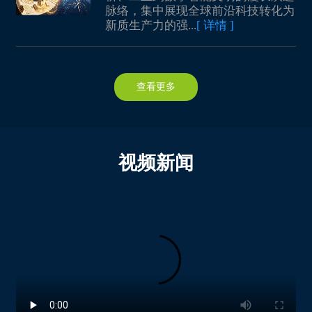
中招国际会展（北京）有限公司
Hub-Brussels
脉络，集中展现全球前沿科技转化为
长沙安牧泉智能科技有限公司
辽宁嘉顺科技有限公司
新质生产力的强...
[ 详情 ]
深圳市共创展览有限公司
Iranian Technology Export Management Co.
湖南毂梁微电子有限公司
江西丹巴赫机器人股份有限公司
AUSTRALIAN TECHNOLOGY AND INVESTMENT COMMITTEE
隆基绿能科技股份有限公司
江西五十铃汽车有限公司
Department for Business and Trade, British Consulate-General Guangzhou
西安奕斯伟材料科技股份有限公司
上海外高桥第三发电有限责任公司
查看更多
State Committee on Science and Technology of the Republic of Belarus
陕西空天动力装备科技有限公司
像航（上海）科技有限公司
The Belarusian Institute Of System Analysis And Information Support Of Scientific And Technical Sphere
质子汽车科技有限公司
山西新元自动化仪表有限公司
Ministry Of Communications And Informatization Of The Republic Of Belarus
秦氢元（陕西）能源科技有限公司
巴阁士（上海）环境技术有限公司
State Scientific Institution «Centre for System Analysis and Strategic Research of the National Academy of Sciences of Belarus
视频新闻
甘肃银石中科纳米科技有限公司
山西华胥元宇信息技术有限责任公司
The Republican Unitary Enterprise for Supervision on Telecommunications «BelGIE»
金川集团镍钴有限公司
山西东强科技集团有限公司
The Republican Unitary Enterprise «BELTELECOM»
福建万聚通节能科技股份公司
武汉光至科技有限公司
JSC «Giprosvyaz»
漳州万舞信息科技有限公司
华中农业大学
Economic and Commercial Office of Spain in Guangzhou
龙竹科技集团股份有限公司
齐齐哈尔医学院
广州医药行业协会
福建广生堂药业股份有限公司
山东圣德智能装备有限公司
深圳市生命科技产学研资联盟
福建科宏生物工程股份有限公司
大连华科电子科技有限公司
珠海市药学会
福建福盛达电子有限公司