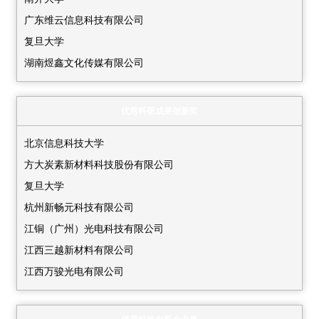
中国地质大学（武汉）
广东维云信息科技有限公司
深圳职业技术大学
复旦大学
上海市科学技术委员会
湖南煜鑫文化传媒有限公司
湖南省商务厅
深圳技术大学
甘肃省商务厅
辽宁工程技术大学
山西省商务厅
优秀科研成果创新奖
中国地质大学（武汉）
辽宁省商务厅
北京信息科技大学
香港中文大学（深圳）
黑龙江省展团
方大炭素新材料科技股份有限公司
中山大学
河北省商务厅
复旦大学
深圳职业技术大学
贵州省科技创新中心有限责任公司
杭州新畅元科技有限公司
全国农业科技成果转移服务中心
江西省科学技术厅
江铜（广州）光电科技有限公司
上海科技会展有限公司
天津市科学技术局
江西三越新材料有限公司
甘肃省商务厅
山东省商务厅
江西万骏光电有限公司
山西省商务厅
内蒙古自治区科学技术厅
江西鑫铂瑞科技股份有限公司
辽宁省商务厅
海南省商务厅
江西逸思科技有限公司