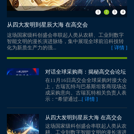
重庆两江协同创新区建设投资发展有限公司
深圳市光明区科技创新局
贵州航鹏新材料科技有限公司
深圳技术大学
广州顶美展览工程有限公司
1
2
3
4
深圳市龙岗区科技创新局
贵州航天凯星智能传动有限公司
华中科技大学
珠海市对外经济合作企业协会
全国农业科技成果转移服务中心
从四大发明到星辰大海 在高交会
福
贵州生诺生物科技有限公司
深圳赛奥维生物技术有限公司
中山市工业技术研究中心
俄罗斯萨马拉州工商会（深圳代表处）
山东东都汽车部件股份有限公司
与
这场国家级科创盛会串联起人类从农耕、工业到数字
7
苏州憨云智能科技有限公司
新加坡国立大学
The Government of Moscow
责
智能文明的漫长演进脉络，集中展现全球前沿科技转
2
山东祥龙新材料股份有限公司
中国农业科学院深圳农业基因组研究所(岭南现代农业科学与 技术广东省实验室深圳分中心)
奥豪斯国际贸易（上海）有限公司
情 ]
化为新质生产力的强...
[ 详情 ]
举
International Union of Instrument and iTT Engineers
山东正熵能源科技有限公司
中国地质大学（武汉）
蓝帆医疗股份有限公司
CzechTrade Promotion Agency
滨州魏桥国科高等技术研究院
深圳职业技术大学
深圳康体生物医药科技有限公司
OMG LLC/CIPR
长春市麦迪克智行汽车科技有限公司
对话全球采购商：揭秘高交会论坛
阳光学院智能建造学院
稳健医疗用品股份有限公司
巴基斯坦驻广州总领事馆
长光卫星技术股份有限公司
在11月16日高交会全球采购对接大会
福建仙芝楼生物科技有限公司
浙江贝兰伯生物技术有限公司
Wcham Platform
上，古瑞瓦特与巴基斯坦客商现场达
吉林华微电子股份有限公司
福建安洋新能机器人科技有限公司
烯旺新材料科技股份有限公司
成采购意向。古瑞瓦特相关负责人表
IOTIOT.IN
长春通视光电技术股份有限公司
闽都创新实验室
示：“希望通过...
[ 详情 ]
深圳市宝安中医药发展基金会
Quebec Office in Shanghai
湘江鲲鹏信息科技有限责任公司
福建省威诺数控有限公司
群安科学仪器（浙江）有限公司
德国巴伐利亚州
银河麒麟软件（长沙）有限公司
福建瑞碳光电精密仪器有限公司
从四大发明到星辰大海 在高交会
深圳信息职业技术学院
日本筑波市
威胜信息技术股份有限公司
上海联联睿科能源科技有限公司
这场国家级科创盛会串联起人类从农
深圳市金子展览有限公司
澳大利亚贸易投资委员会
长沙景嘉微电子股份有限公司
耕、工业到数字智能文明的漫长演进
辽宁金碳碳管理有限责任公司