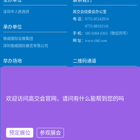
深圳市人民政府
高交会组委会办公室
电 话：
0755-85242014
0755-88102141
承办单位
手 机：
185 0304 6363（微信同号）
振威国际会展集团
网 址：
www.chtf.com
深圳振威国际展览有限公司
举办场地
二维码通道
深圳国际会展中心（宝安）
(深圳市宝安区福海街道展城路一号)
微信订阅号
欢迎访问高交会官网，请问有什么能帮到您的吗
深圳振威国际展览有限公司 版权所有 |
隐私政策
|
备案号：
粤ICP备2024276370号-1
预定展位
参观展会