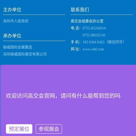
主办单位
联系我们
深圳市人民政府
高交会组委会办公室
电 话：
0755-85242014
0755-88102141
承办单位
手 机：
185 0304 6363（微信同号）
振威国际会展集团
网 址：
www.chtf.com
深圳振威国际展览有限公司
举办场地
二维码通道
深圳国际会展中心（宝安）
(深圳市宝安区福海街道展城路一号)
欢迎访问高交会官网，请问有什么能帮到您的吗
微信订阅号
深圳振威国际展览有限公司 版权所有 |
隐私政策
|
预定展位
参观展会
备案号：
粤ICP备2024276370号-1