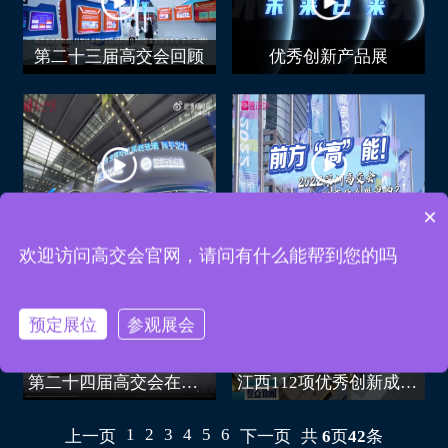
第二十三届高交会回顾
优秀创新产品展
×
在第24届高交会看节水高新技术
前方“高”能！2022深圳高交会你有什么想说的？
可以介绍下高交会吗？
欢迎访问高交会官网，请问有什么能帮到您的吗
预定展位
参观展会
第二十四届高交会在深圳开幕
江西112项优秀创新成果亮相高交会
1
2
3
4
5
6
上一页
下一页
共
6
页
42
条