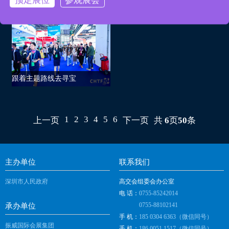
跟着主题路线去寻宝
1
2
3
4
5
6
上一页
下一页
共
6
页
50
条
主办单位
联系我们
深圳市人民政府
高交会组委会办公室
电 话：
0755-85242014
0755-88102141
承办单位
手 机：
185 0304 6363（微信同号）
振威国际会展集团
手 机：
186 0051 1517（微信同号）