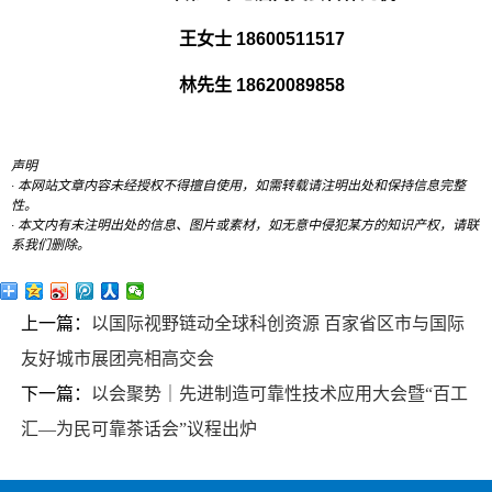
王女士 18600511517
林先生 18620089858
声明
· 本网站文章内容未经授权不得擅自使用，如需转载请注明出处和保持信息完整
性。
· 本文内有未注明出处的信息、图片或素材，如无意中侵犯某方的知识产权，请联
系我们删除。
上一篇：
以国际视野链动全球科创资源 百家省区市与国际
友好城市展团亮相高交会
下一篇：
以会聚势｜先进制造可靠性技术应用大会暨“百工
汇—为民可靠茶话会”议程出炉