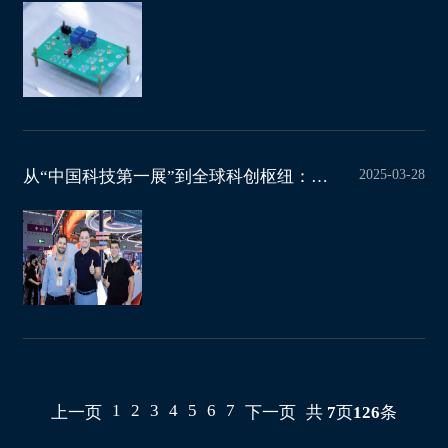
2025-03-28
从“中国科技第一展”到全球科创枢纽：高交会的 ＂国际朋友圈＂ 如何炼成？
1
2
3
4
5
6
7
上一页
下一页
共
7
页
126
条