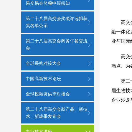
果交易会奖项申报须知
第二十八届高交会奖项评选拟获
高交
奖名单公示
融一体化
第二十八届高交会商务午餐交流
业与国际
会
高交
全球采购对接大会
痛点。为
中国高新技术论坛
第二
届生物技
全球投融资供需对接会
企业沙龙
第二十八届高交会新产品、新技
术、新成果发布会
专业技术讲座