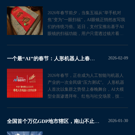
2026年春节前夕，当集五福从“举手机对
焦”变为“一眼扫福”，AI眼镜正悄然改写我
们的传统习俗。近日，支付宝推出基于AI
眼镜的扫福功能，用户只需透过镜片看
向“福”字或相关图案
2026-02-09
一个最“AI”的春节：人形机器人上春晚与大模型入口之战
2026年春节，正在成为人工智能与机器人
产业的一次全民级“压力测试”。 人形机器
人首次以集群之势登上春晚舞台，AI大模
型全面渗透拜年、红包与社交场景，技术
从实验室走向客厅，
2026-01-30
全国首个万亿GDP地市辖区，南山不止有英伟达