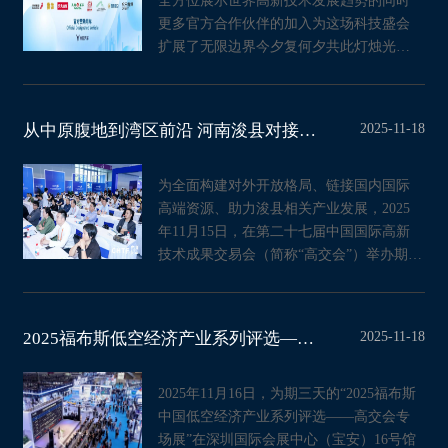
全方位展示世界高新技术发展趋势的同时
更多官方合作伙伴的加入为这场科技盛会
扩展了无限边界今夕复何夕共此灯烛光在
各位合作伙伴的全力支持下高
2025-11-18
从中原腹地到湾区前沿 河南浚县对接大湾区招商推介会在深圳成功举办
为全面构建对外开放格局、链接国内国际
高端资源、助力浚县相关产业发展，2025
年11月15日，在第二十七届中国国际高新
技术成果交易会（简称“高交会”）举办期
间，由河南省中共浚县县委、
2025-11-18
2025福布斯低空经济产业系列评选——高交会专场展圆满收官聚合产业力量、共
2025年11月16日，为期三天的“2025福布斯
中国低空经济产业系列评选——高交会专
场展”在深圳国际会展中心（宝安）16号馆