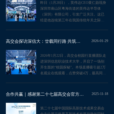
昨日（1月28日），英伟达CEO黄仁勋现身
深圳市南山区粤海街道的英伟达半导体
（深圳）有限公司，引发广泛关注。这已
经是他连续第三年在我国传统年关之际到
访中国。此前，美国政府
2026-01-29
高交会探访深信大：廿载同行路 共筑科创沃土
2026年1月22日，高交会校园行直播团队走
进深圳信息职业技术大学，开启了一场别
开生面的“校园探秘”。本场直播吸引超2万
名观众在线观看，点赞突破4万，最高同时
在线人数超2000人，
2025-11-18
合作共赢｜感谢第二十七届高交会官方合作伙伴们的全力支持
第二十七届中国国际高新技术成果交易会