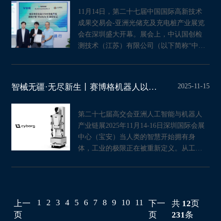
11月14日，第二十七届中国国际高新技术
成果交易会-亚洲光储充及充电桩产业展览
会在深圳盛大开幕。展会上，中认国创检
测技术（江苏）有限公司（以下简称“中认
国创”）携手VDE测试认证院
2025-11-15
智械无疆·无尽新生丨赛博格机器人以具身智能重塑工业未来！
第二十七届高交会亚洲人工智能与机器人
产业链展2025年11月14-16日深圳国际会展
中心（宝安）当人类的智慧开始拥有身
体，工业的极限正在被重新定义。从工厂
车间到高危作业区，具身智能（
1
2
3
4
5
6
7
8
9
10
11
上一
下一
共
12
页
页
页
231
条