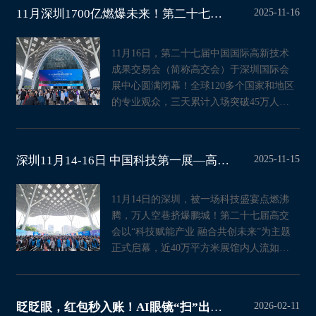
2025-11-16
11月深圳1700亿燃爆未来！第二十七届高交会圆满闭幕！
11月16日，第二十七届中国国际高新技术
成果交易会（简称高交会）于深圳国际会
展中心圆满闭幕！全球120多个国家和地区
的专业观众，三天累计入场突破45万人
次，同比增长13%；现场发布新产品
2025-11-15
深圳11月14-16日 中国科技第一展—高交会人山人海 观者如潮
11月14日的深圳，被一场科技盛宴点燃沸
腾，万人空巷挤爆鹏城！第二十七届高交
会以“科技赋能产业 融合共创未来”为主题
正式启幕，近40万平方米展馆内人流如
织、摩肩接踵，从清晨到日暮
2026-02-11
眨眨眼，红包秒入账！AI眼镜“扫”出春节科技年味