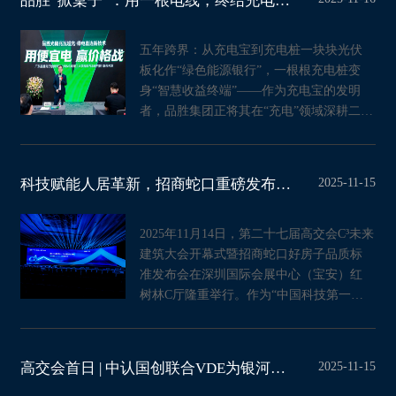
品胜“掀桌子”：用一根电线，终结充电运营的服务费价格战
五年跨界：从充电宝到充电桩一块块光伏
板化作“绿色能源银行”，一根根充电桩变
身“智慧收益终端”——作为充电宝的发明
者，品胜集团正将其在“充电”领域深耕二十
年的技术底蕴，从消
2025-11-15
科技赋能人居革新，招商蛇口重磅发布“好房子”品质标准
2025年11月14日，第二十七届高交会C³未来
建筑大会开幕式暨招商蛇口好房子品质标
准发布会在深圳国际会展中心（宝安）红
树林C厅隆重举行。作为“中国科技第一
展”，高交会已成为我国规模最
2025-11-15
高交会首日 | 中认国创联合VDE为银河龙芯及奥能电源颁发德国计量Module B证书