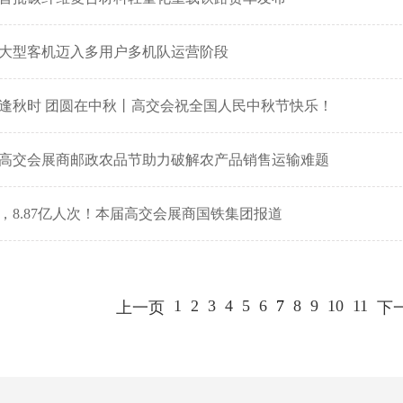
大型客机迈入多用户多机队运营阶段
逢秋时 团圆在中秋丨高交会祝全国人民中秋节快乐！
高交会展商邮政农品节助力破解农产品销售运输难题
天，8.87亿人次！本届高交会展商国铁集团报道
1
2
3
4
5
6
7
8
9
10
11
上一页
下