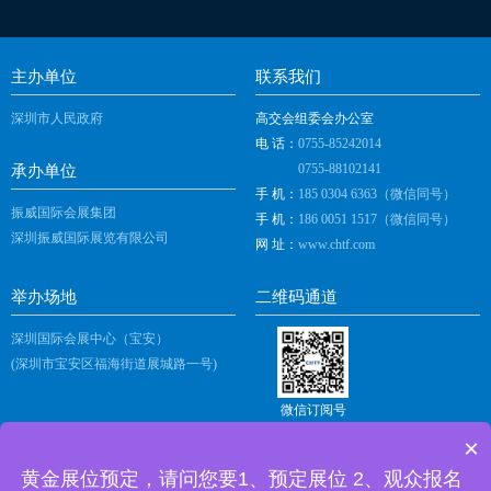
主办单位
联系我们
深圳市人民政府
高交会组委会办公室
电 话：
0755-85242014
0755-88102141
承办单位
手 机：
185 0304 6363（微信同号）
振威国际会展集团
手 机：
186 0051 1517（微信同号）
深圳振威国际展览有限公司
网 址：
www.chtf.com
举办场地
二维码通道
深圳国际会展中心（宝安）
(深圳市宝安区福海街道展城路一号)
微信订阅号
×
黄金展位预定，请问您要1、预定展位 2、观众报名
深圳振威国际展览有限公司 版权所有 |
隐私政策
|