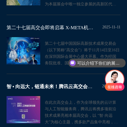
为本届展会中唯一独立参展的高新区代
表，将以海洋科技为主题携前
2025-11-11
第二十七届高交会即将启幕 X-META机遇时空携《魔法冰堡》全球首发引领XR科技新
第二十七届中国国际高新技术成果交易会
（以下简称“高交会”）将于11月14日至16日
在深圳国际会展中心盛大开幕。作为经国
可以介绍下你们的展会情况吗？
务院批准、国内规模最大且最具影响力
的“中国科技第一展”，本届
2025-11-06
智 • 向远大，链通未来！腾讯云高交会全景呈现AI对产业的深度赋能
在此次高交会上，作为全球领先的云计算
与人工智能服务商，腾讯云将携多项前沿
技术成果亮相本届高交会，以 “智·向远
大”为核心主题，携多款产品集中亮相，全