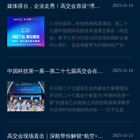
2025-11-14
媒体搭台，企业走秀！高交会首设“湾区T台”助企专场
11月的深圳，科技热潮再度涌动。第二十
七届中国国际高新技术成果交易会（高交
会）将于11月14日至16日在深圳国际会展
中心举行。在这场被誉为中国科技产业“风
向标”的盛会上，一个全新的
2025-11-14
中国科技第一展—第二十七届高交会在深圳启幕，以创新驱动擘画全球科创新图
今日第二十七届高交会的鎏金大幕缓缓拉
开历经二十七载这个被誉为“中国科技第一
展”的盛会已从南海之滨的创新探索者蝶变
为全球科创浪潮的风向标——它不仅是前
沿技术的展示舞台也是成
2025-11-13
高交会现场直击｜深航带你解锁“航空+AI”硬核科技盛宴！