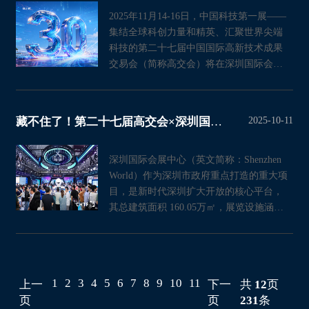
2025年11月14-16日，中国科技第一展——
集结全球科创力量和精英、汇聚世界尖端
科技的第二十七届中国国际高新技术成果
交易会（简称高交会）将在深圳国际会展
中心（宝安）盛大开幕。
2025-10-11
藏不住了！第二十七届高交会×深圳国际会展中心 高端会议新坐标
深圳国际会展中心（英文简称：Shenzhen
World）作为深圳市政府重点打造的重大项
目，是新时代深圳扩大开放的核心平台，
其总建筑面积 160.05万㎡，展览设施涵盖
19个室内展厅和1个室外展
1
2
3
4
5
6
7
8
9
10
11
上一
下一
共
12
页
页
页
231
条