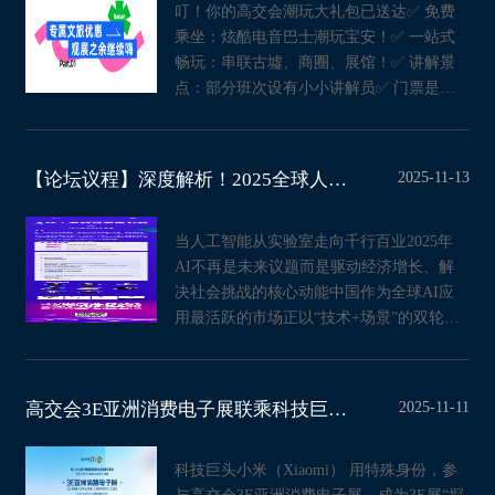
叮！你的高交会潮玩大礼包已送达✅ 免费
乘坐：炫酷电音巴士潮玩宝安！✅ 一站式
畅玩：串联古墟、商圈、展馆！✅ 讲解景
点：部分班次设有小小讲解员✅ 门票是通
行证：福利折扣享不停！
2025-11-13
【论坛议程】深度解析！2025全球人工智能应用创新议程，为你铺就AI发展之路
当人工智能从实验室走向千行百业2025年
AI不再是未来议题而是驱动经济增长、解
决社会挑战的核心动能中国作为全球AI应
用最活跃的市场正以“技术+场景”的双轮驱
动引领智能化转型浪潮“在此
2025-11-11
高交会3E亚洲消费电子展联乘科技巨头小米 开启小米17 Pro Max等顶级科技产品寻
科技巨头小米（Xiaomi） 用特殊身份，参