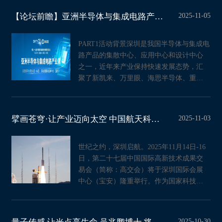
2025-11-05
【论坛前瞻】亚洲半导体与集成电路产业展：主论坛领衔 + 细分专题接力，速收
PART1活动背景深圳是我国半导体与集成电
路产品的集散中心、应用中心和设计中心
之一，近年来产业保持快速发展态势，汇
聚了新凯来、万里眼、海思半导体、重投
天科、中兴微电子、比亚迪半
2025-11-03
擘画苍穹·让产业迈向太空 中国航天科技集团亮相第二十七届高交会
世纪之约，深圳启航。2025年11月14日-16
日，第二十七届中国国际高新技术成果交
易会（简称：高交会）将于深圳国际会展
中心（宝安）隆重举行。作为国家科技创
新体系的重要组成部分与高新技
2025-10-30