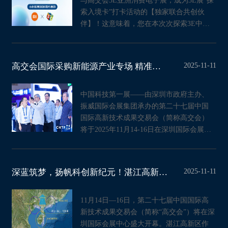
与高交会3E亚洲消费电子展，成为3E展“探
索入境卡”打卡活动的【独家联合共创伙
伴】！这意味着，您在本次次探索3E中赢
取的，不仅是探展体验
2025-11-11
高交会国际采购新能源产业专场 精准链接“中国智造”进军海外市场
中国科技第一展——由深圳市政府主办、
振威国际会展集团承办的第二十七届中国
国际高新技术成果交易会（简称高交会）
将于2025年11月14-16日在深圳国际会展中
心（宝安）举行。截至目前，高
2025-11-11
深蓝筑梦，扬帆科创新纪元！湛江高新区即将亮相高交会，邀您共赴“蓝海之约
11月14日—16日，第二十七届中国国际高
新技术成果交易会（简称“高交会”）将在深
圳国际会展中心盛大开幕。湛江高新区作